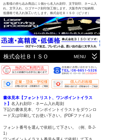
お客様の持ち込み商品に１個から名入れ刻印、文字刻印、ネーム入
れ、文字入れ、ロゴマーク刻印加工致します。大阪市内で短納期、
低価格で名入れ加工いたします。株式会社ＢＩＳＯ（ビソオ）
株式会社ＢＩＳＯ
MENU
HOME
加工料金表
書体見本
書体見本【フォントリスト、ワンポイントイラス
ト】
名入れ刻印・ネーム入れ彫刻
加工作品集
下記の書体見本、ワンポイントイラストをダウンロ
ード又は印刷してお使い下さい。(PDFファイル)
お支払方法
フォント番号を選んで依頼して下さい。（例、B-J-
素材対応表
1）
ワンポイントイラスト番号を選んで依頼して下さ