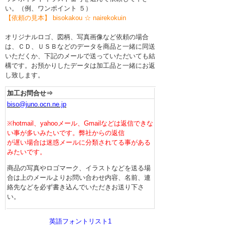
会社案内
い。（例、ワンポイント ５）
【依頼の見本】 bisokakou ☆ nairekokuin
オリジナルロゴ、図柄、写真画像など依頼の場合
は、ＣＤ、ＵＳＢなどのデータを商品
と
一緒
に同送
いただくか、下記のメールで送っていただいても結
構です。お預かりしたデータ
は
加工品と一緒にお返
し致します。
加工お問合せ⇒
biso@juno.ocn.ne.jp
※hotmail、yahooメール、Gmailなどは返信できな
い事が多いみたいです。弊社からの返信
が遅い場合は迷惑メールに分類されてる事がある
みたいです。
商品の写真やロゴマーク、イラストなどを送る場
合は上のメールよりお問い合わせ内容、名前、連
絡先などを必ず書き込んでいただきお送り下さ
い。
英語フォントリスト1