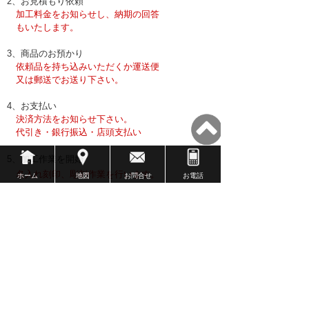
2、お見積もり依頼
加工料金をお知らせし、納期の回答
もいたします。
3、商品のお預かり
依頼品を持ち込みいただくか運送便
又は郵送で
お送り下さい。
4、お支払い
決済方法をお知らせ下さい。
代引き・銀行振込・店頭支払い
5、
加工作業を開始
名入れ刻印、彫刻作業を行います。
ホーム
地図
お問合せ
お電話
6、
返送又は引き取り
３日～５日営業日で完了です。
加工ランキング
持ち込み刻印、彫刻加工品の人気ランキングです。
プレゼント品に名入れやメッセージ刻印をするユー
ザー様が多いです。