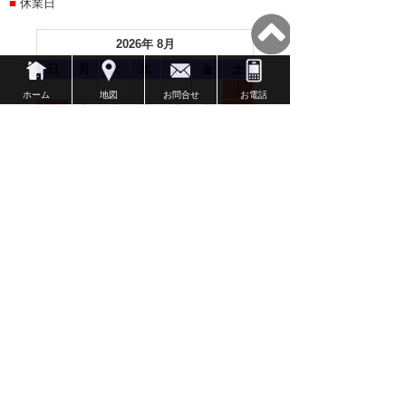
■
休業日
2026年 8月
日
月
火
水
木
金
土
1
ホーム
地図
お問合せ
お電話
2
3
4
5
6
7
8
9
10
11
12
13
14
15
16
17
18
19
20
21
22
23
24
25
26
27
28
29
30
31
2026年 9月
日
月
火
水
木
金
土
1
2
3
4
5
6
7
8
9
10
11
12
13
14
15
16
17
18
19
20
21
22
23
24
25
26
27
28
29
30
●土、日、祝日が休日です。