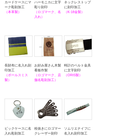
ハーモニカに文字
ネックレストップ
カードケースにマ
彫り刻印
に刻印加工
ーク彫刻加工
（ロゴマーク、名
（K-18金製）
（本革製）
入れ）
時計のベルト金具
長財布に名入れ刻
お好み屋さん木製
に文字刻印
印加工
看板作製
（ORIS製）
（ポールスミス
（ロゴマーク、店
製）
舗名彫刻加工）
ソムリエナイフに
ピックケースに名
栓抜きにロゴマー
名入れ刻印加工
入れ彫刻加工
クレーザー刻印