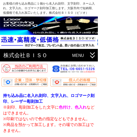
お客様の持ち込み商品に１個から名入れ刻印、文字刻印、ネーム入
れ、文字入れ、ロゴマーク刻印加工致します。大阪市内で短納期、
低価格で名入れ加工いたします。株式会社ＢＩＳＯ（ビソオ）
株式会社ＢＩＳＯ
MENU
HOME
加工料金表
書体見本
持ち込み品に名入れ刻印、文字入れ、ロゴマーク刻
印、レーザー彫刻加工
加工作品集
※刻印、彫刻加工をした文字に
色付け、
色入れ
など
はできません。
お支払方法
※印刷ではないので色の指定などもできません。
※商品を預かって加工します。その場での加工はで
素材対応表
きません。