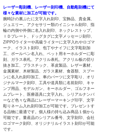
レーザー彫刻機、レーザー刻印機、自動彫刻機にて
様々な素材に加工が可能です。
腕時計の裏ぶたに文字入れ刻印、宝飾品、貴金属、
ジュエリー、アクセサリー類のイニシャル刻印、指
輪の内側や外側に名入れ刻印、ネックレストップ、
ＩＤプレート、ドッグタグに文字メッセージ刻印、
ZIPPOライターや高級ライターに文字入れやロゴマ
ーク、イラスト刻印、包丁やナイフに文字彫刻加
工、ボールペン名入れ、ペット用キーホルダーに彫
刻、ガラス表札、アクリル表札、アクリル板の切り
抜き加工、プラスチック、革皮製品、レザー素材、
金属素材、木材製品、ガラス素材、食器類、スプー
ンに名入れ刻印加工、車のパーツに文字彫り、オリ
ジナルマーク刻印、工具や道具類に名前刻印、キャ
ンプ用品、モデルガン、キーホルダー、ゴルフネー
ムプレート、医療器具に文字入れ、シリアルナンバ
ーなど色々な商品にレーザーマーキング印字、文字
彫りネーム入れ刻印加工が可能です。プレゼントす
る品物に最適です。個人様の持ち込み商品１個から
可能です。量産品のシリアル番号、文字刻印、会社
ロゴマーク刻印、オリジナリルイラスト刻印が可能
です。