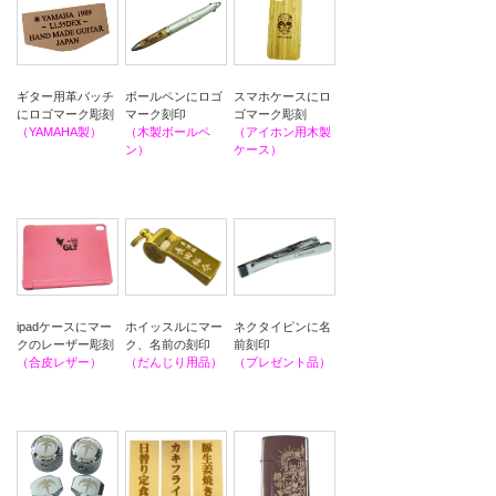
ギター用革バッチ
ボールペンにロゴ
スマホケースにロ
にロゴマーク彫刻
マーク刻印
ゴマーク彫刻
（YAMAHA製）
（木製ボールペ
（アイホン用木製
ン）
ケース）
ipadケースにマー
ホイッスルにマー
ネクタイピンに名
クのレーザー彫刻
ク、名前の刻印
前刻印
（合皮レザー）
（だんじり用品）
（プレゼント品）