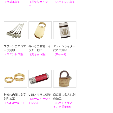
（ステンレス製）
（合成革製）
（三ツ矢サイダ
ー）
デュポンライター
スプーンにロゴマ
靴へらに名前、イ
にロゴ刻印
ーク刻印
ラスト刻印
（Dupont）
（ステンレス製）
（真ちゅう製）
南京錠に名入れ刻
指輪の内側に文字
USBメモリに刻印
印加工
刻印加工
（ホームページア
（ハートイラス
（K18ゴールド）
ドレス）
ト、名前刻印）