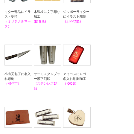
キター部品にイラ
ジッポーライター
木製板に文字彫り
スト刻印
にイラスト彫刻
加工
（オリジナルマー
（ZIPPO製）
(飲食店)
ク）
小出刃包丁に名入
サーモスタンブラ
アイコスにロゴ、
れ彫刻
ー漢字刻印
名入れ彫刻加工
（和包丁）
（ステンレス製
（IQOS）
品）