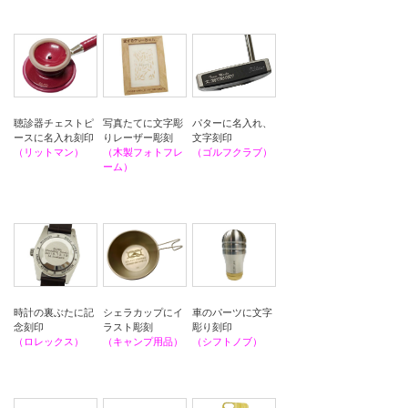
会社案内
聴診器チェストピ
パターに名入れ、
写真たてに文字彫
ースに名入れ刻印
文字刻印
りレーザー彫刻
（リットマン）
（ゴルフクラブ）
（木製フォトフレ
ーム）
車のパーツに文字
シェラカップにイ
時計の裏ぶたに記
彫り刻印
ラスト彫刻
念刻印
（シフトノブ）
（キャンプ用品）
（ロレックス）